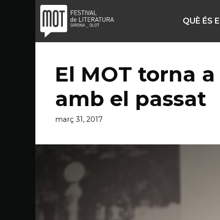
Vés
al
QUÈ ÉS 
contingut
El MOT torna a
amb el passat
març 31, 2017