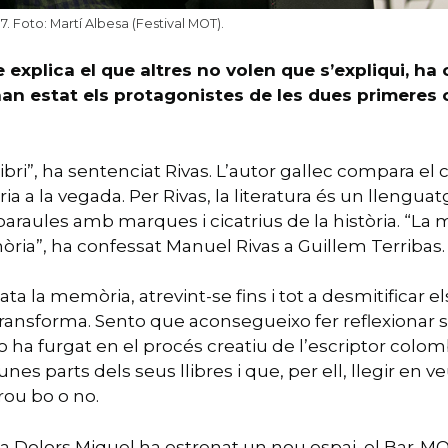
. Foto: Martí Albesa (Festival MOT).
explica el que altres no volen que s’expliqui, ha 
han estat els protagonistes de les dues primeres c
ibri”, ha sentenciat Rivas. L’autor gallec compara el
ària a la vegada. Per Rivas, la literatura és un lleng
araules amb marques i cicatrius de la història. “La 
ia”, ha confessat Manuel Rivas a Guillem Terribas.
cata la memòria, atrevint-se fins i tot a desmitifica
ura transforma. Sento que aconsegueixo fer reflexiona
o ha furgat en el procés creatiu de l’escriptor colom
es parts dels seus llibres i que, per ell, llegir en 
rou bo o no.
a Dolors Miquel ha estrenat un nou espai, el Bar-MO