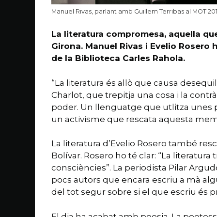
Manuel Rivas, parlant amb Guillem Terribas al MOT 2017
La literatura compromesa, aquella que 
Girona. Manuel Rivas i Evelio Rosero 
de la Biblioteca Carles Rahola.
“La literatura és allò que causa desequil
Charlot, que trepitja una cosa i la contr
poder. Un llenguatge que utlitza unes p
un activisme que rescata aquesta memòr
La literatura d’Evelio Rosero també res
Bolívar. Rosero ho té clar: “La literat
consciències”. La periodista Pilar Argud
pocs autors que encara escriu a mà algun
del tot segur sobre si el que escriu és p
El dia ha acabat amb poesia. La poetess