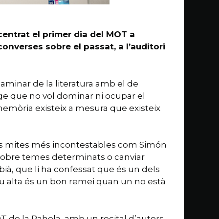
centrat el primer dia del MOT a
onverses sobre el passat, a l’auditori
 caminar de la literatura amb el de
uatge que no vol dominar ni ocupar el
memòria existeix a mesura que existeix
r els mites més incontestables com Simón
r sobre temes determinats o canviar
bià, que li ha confessat que és un dels
veu alta és un bon remei quan un no està
T de la Rahola, amb un recital d’autors