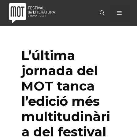
Vés
al
MENÚ
contingut
L’última
jornada del
MOT tanca
l’edició més
multitudinàri
a del festival