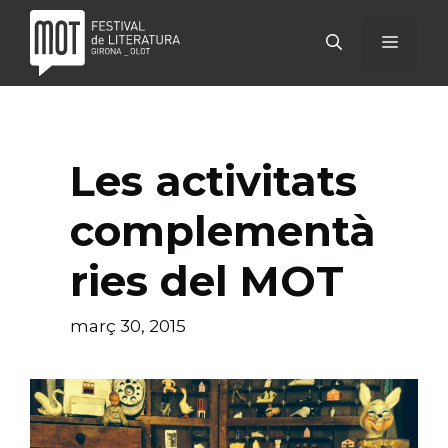
Vés
al
MENÚ
contingut
Les activitats
complementà
ries del MOT
març 30, 2015