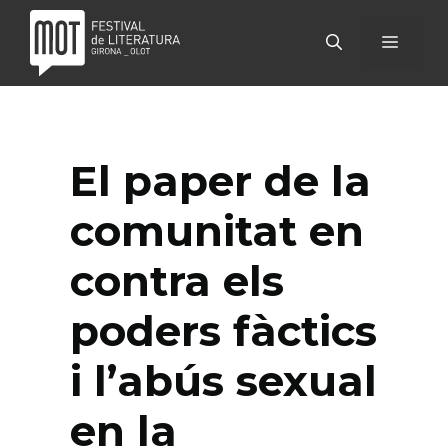
Vés
al
MENÚ
contingut
El paper de la
comunitat en
contra els
poders fàctics
i l’abús sexual
en la