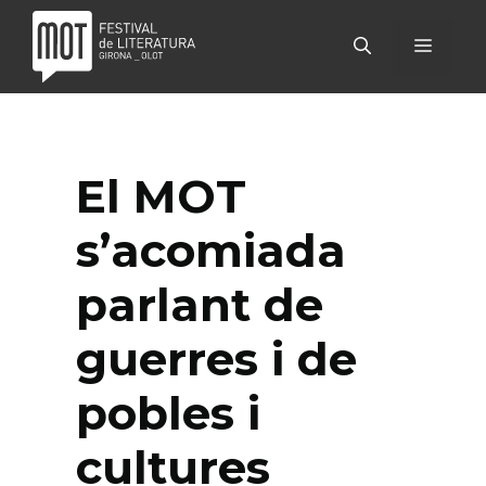
Vés
al
MENÚ
contingut
El MOT
s’acomiada
parlant de
guerres i de
pobles i
cultures