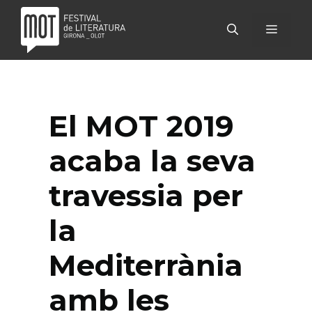
Vés
al
MENÚ
contingut
El MOT 2019
acaba la seva
travessia per
la
Mediterrània
amb les