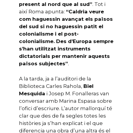
present al nord que al sud”
. Tot i
així Roma apunta:
“Caldria veure
com haguessin avançat els països
del sud si no haguessin patit el
colonialisme i el post-
colonialisme. Des d’Europa sempre
s’han utilitzat instruments
dictatorials per mantenir aquests
països subjectes”
.
A la tarda, ja a l’auditori de la
Biblioteca Carles Rahola,
Biel
Mesquida
i Josep M. Fonalleras van
conversar amb Marina Espasa sobre
l’ofici d’escriure. L’autor mallorquí té
clar que des de fa segles totes les
històries ja s’han explicat i el que
diferencia una obra d’una altra és el