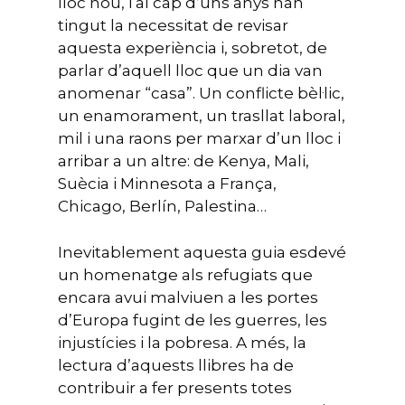
lloc nou, i al cap d’uns anys han
tingut la necessitat de revisar
aquesta experiència i, sobretot, de
parlar d’aquell lloc que un dia van
anomenar “casa”. Un conflicte bèl·lic,
un enamorament, un trasllat laboral,
mil i una raons per marxar d’un lloc i
arribar a un altre: de Kenya, Mali,
Suècia i Minnesota a França,
Chicago, Berlín, Palestina…
Inevitablement aquesta guia esdevé
un homenatge als refugiats que
encara avui malviuen a les portes
d’Europa fugint de les guerres, les
injustícies i la pobresa. A més, la
lectura d’aquests llibres ha de
contribuir a fer presents totes