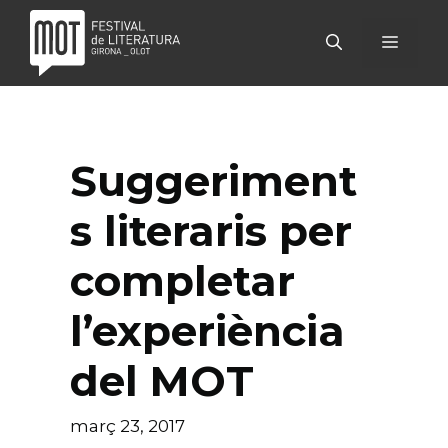
Vés
al
MENÚ
contingut
Suggeriment
s literaris per
completar
l’experiència
del MOT
març 23, 2017