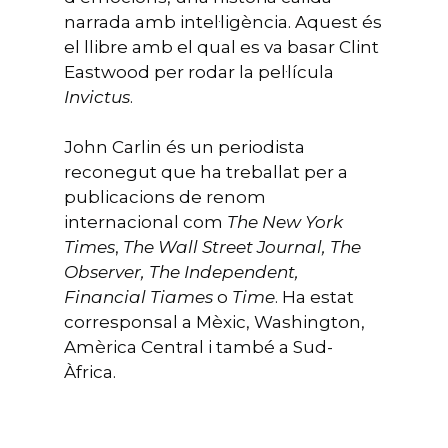
narrada amb intel·ligència. Aquest és
el llibre amb el qual es va basar Clint
Eastwood per rodar la pel·lícula
Invictus
.
John Carlin és un periodista
reconegut que ha treballat per a
publicacions de renom
internacional com
The New York
Times
,
The Wall Street Journal, The
Observer, The Independent,
Financial Tiames
o
Time
. Ha estat
corresponsal a Mèxic, Washington,
Amèrica Central i també a Sud-
Àfrica.