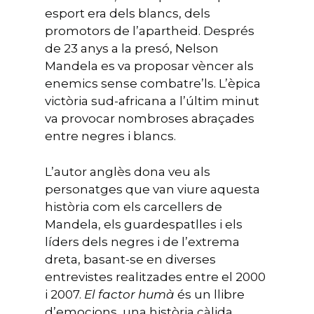
esport era dels blancs, dels
promotors de l’apartheid. Després
de 23 anys a la presó, Nelson
Mandela es va proposar vèncer als
enemics sense combatre’ls. L’èpica
victòria sud-africana a l’últim minut
va provocar nombroses abraçades
entre negres i blancs.
L’autor anglès dona veu als
personatges que van viure aquesta
història com els carcellers de
Mandela, els guardespatlles i els
líders dels negres i de l’extrema
dreta, basant-se en diverses
entrevistes realitzades entre el 2000
i 2007.
El factor humà
és un llibre
d’emocions, una història càlida