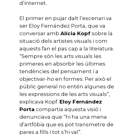
d’internet.
El primer en pujar dalt l’escenari va
ser Eloy Fernández Porta, que va
conversar amb
Alícia Kopf
sobre la
situació dels artistes visuals i com
aquests fan el pas cap a la literatura.
“Sempre són les arts visuals les
primeres en absorbir les últimes
tendències del pensament i a
objectivar-ho en formes. Per això el
públic general no entén algunes de
les expressions de les arts visuals”,
explicava Kopf.
Eloy Fernández
Porta
compartia aquesta visió i
denunciava que “hi ha una mena
d’artfòbia que es pot transmetre de
pares a fills i tot s’hi val”.