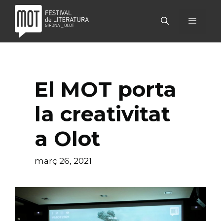
Vés
al
MENÚ
contingut
El MOT porta
la creativitat
a Olot
març 26, 2021