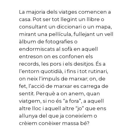
La majoria dels viatges comencen a
casa. Pot ser tot llegint un llibre o
consultant un diccionari o un mapa,
mirant una pel·lícula, fullejant un vell
àlbum de fotografies o
endormiscats al sofà en aquell
entreson on es confonen els
records, les pors i els desitjos. És a
l’entorn quotidià, i fins i tot rutinari,
on neix l’impuls de marxar; on, de
fet, l’acció de marxar es carrega de
sentit. Perquè a on anem, quan
viatgem, si no és “a fora”, a aquell
altre lloc i aquell altre “jo” que ens
allunya del que ja coneixíem o
crèiem conèixer massa bé?