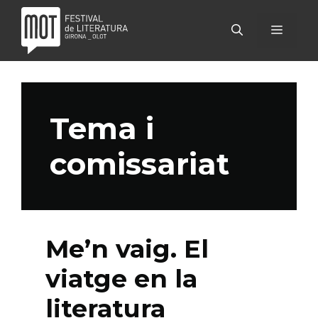
Vés
al
MENÚ
contingut
Tema i
comissariat
Me’n vaig. El
viatge en la
literatura