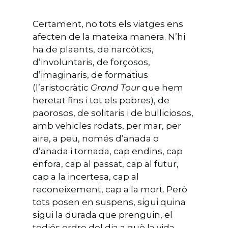
Certament, no tots els viatges ens
afecten de la mateixa manera. N’hi
ha de plaents, de narcòtics,
d’involuntaris, de forçosos,
d’imaginaris, de formatius
(l’aristocràtic
Grand Tour
que hem
heretat fins i tot els pobres), de
paorosos, de solitaris i de bulliciosos,
amb vehicles rodats, per mar, per
aire, a peu, només d’anada o
d’anada i tornada, cap endins, cap
enfora, cap al passat, cap al futur,
cap a la incertesa, cap al
reconeixement, cap a la mort. Però
tots posen en suspens, sigui quina
sigui la durada que prenguin, el
tediós ordre del dia a què la vida