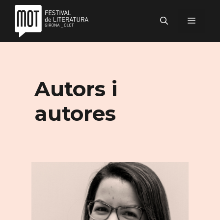
Vés
al
MENÚ
contingut
Autors i
autores