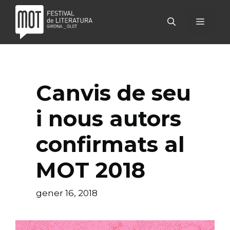
Vés
al
MENÚ
contingut
Canvis de seu
i nous autors
confirmats al
MOT 2018
gener 16, 2018