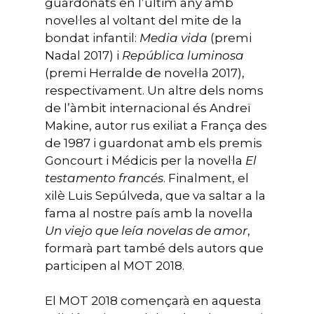
guardonats en l’últim any amb
novel·les al voltant del mite de la
bondat infantil:
Media vida
(premi
Nadal 2017) i
República luminosa
(premi Herralde de novel·la 2017),
respectivament. Un altre dels noms
de l’àmbit internacional és Andreï
Makine, autor rus exiliat a França des
de 1987 i guardonat amb els premis
Goncourt i Médicis per la novel·la
El
testamento francés
. Finalment, el
xilè Luis Sepúlveda, que va saltar a la
fama al nostre país amb la novel·la
Un viejo que leía novelas de amor
,
formarà part també dels autors que
participen al MOT 2018.
El MOT 2018 començarà en aquesta