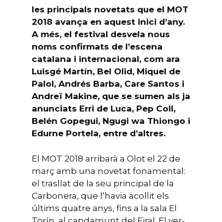
les principals novetats que el MOT
2018 avança en aquest inici d’any.
A més, el festival desvela nous
noms confirmats de l’escena
catalana i internacional, com ara
Luisgé Martín, Bel Olid, Miquel de
Palol, Andrés Barba, Care Santos i
Andreï Makine, que se sumen als ja
anunciats Erri de Luca, Pep Coll,
Belén Gopegui, Ngugi wa Thiongo i
Edurne Portela, entre d’altres.
El MOT 2018 arribarà a Olot el 22 de
març amb una novetat fonamental:
el trasllat de la seu principal de la
Carbonera, que l’havia acollit els
últims quatre anys, fins a la sala El
Torín, al capdamunt del Firal. El ver-