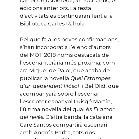
carrer de l’Albereda, al nucli antic, en
edicions anteriors. La resta
d’activitats es continuaran fent a la
Biblioteca Carles Rahola.
Pel que fa a les noves confirmacions,
s’han incorporat a l’elenc d’autors
del MOT 2018 noms destacats de
l’escena literària més pròxima, com
ara Miquel de Palol, que acaba de
publicar la novel·la
Què! Estampes
d’un dependent filòsof
, i Bel Olid, que
acompanyarà sobre l’escenari
l’escriptor espanyol Luisgé Martín,
l’última novel·la del qual és
El amor
del revés
. D’altra banda, la catalana
Care Santos compartirà escenari
amb Andrés Barba, tots dos