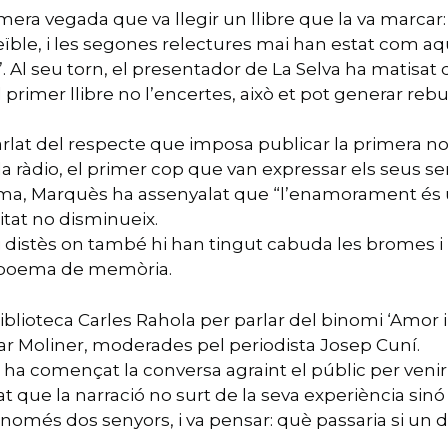
mera vegada que va llegir un llibre que la va marcar:
creïble, i les segones relectures mai han estat com 
. Al seu torn, el presentador de La Selva ha matis
 primer llibre no l’encertes, això et pot generar rebu
rlat del respecte que imposa publicar la primera nov
 la ràdio, el primer cop que van expressar els seus 
tima, Marquès ha assenyalat que “l’enamorament és 
tat no disminueix.
 distès on també hi han tingut cabuda les bromes i le
n poema de memòria.
 Biblioteca Carles Rahola per parlar del binomi ‘Amor
ar Moliner, moderades pel periodista Josep Cuní.
à ha començat la conversa agraint el públic per venir 
t que la narració no surt de la seva experiència sinó 
 només dos senyors, i va pensar: què passaria si u