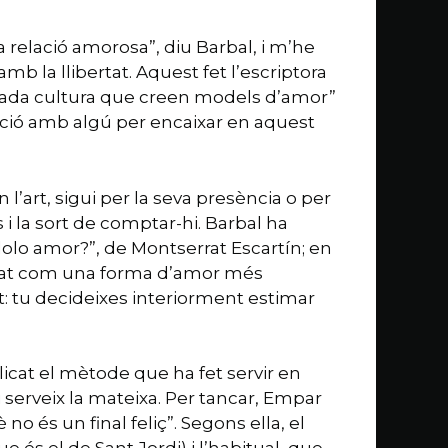
relació amorosa”, diu Barbal, i m’he
mb la llibertat. Aquest fet l’escriptora
 cada cultura que creen models d’amor”
ció amb algú per encaixar en aquest
’art, sigui per la seva presència o per
 i la sort de comptar-hi. Barbal ha
dolo amor?”, de Montserrat Escartín; en
istat com una forma d’amor més
: tu decideixes interiorment estimar
licat el mètode que ha fet servir en
 serveix la mateixa. Per tancar, Empar
 és un final feliç”. Segons ella, el