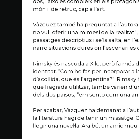
dos, i això es compleix en els protagonist
món i, de retruc, cap a l’art.
Vàzquez també ha preguntat a l’autora pel
no vull oferir una mimesi de la realitat”
passatges descriptius i se’ls salta, en l’
narro situacions dures on l’escenari es
Rimsky és nascuda a Xile, però fa més d
identitat. “Com ho fas per incorporar a l
d’acollida, que és l’argentina?”. Rimsky 
que li agrada utilitzar, també varien d’u
dels dos països, “em sento com una am
Per acabar, Vàzquez ha demanat a l’autor
la literatura hagi de tenir un missatge
llegir una novel·la. Ara bé, un amic meu s