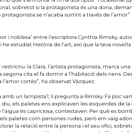
mb què s’enfronta. N’hi ha dos tipus: “l’ocasional (qu
ional, sobretot si la protagonista és una dona, demana 
rotagonista se n’acaba sortint a través de l’amor”. A
or i noblesa’ entre l’escriptora Cynthia Rimsky, autora
he estudiat Història de l’art, així que la teva novel·l
 restrictiu: la Clara, l’artista protagonista, marca un
 la segona cita el fa dormir a l’habitació dels nens. 
l’amor cortès”, ha observat Vàzquez.
sta amb un lampista?, li pregunta a Rimsky. Fa poc 
 diu, els paletes ens explicaven les esquerdes de la 
l’aigua és capriciosa, contestaven. Per què es bom
 els paletes com persones rudes, però em vaig adon
orar la relació entre la persona i el seu ofici, sobret