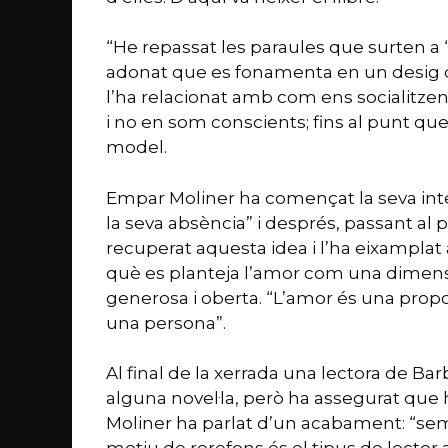
“He repassat les paraules que surten a
adonat que es fonamenta en un desig de fe
l’ha relacionat amb com ens socialitz
i no en som conscients; fins al punt 
model.
Empar Moliner ha començat la seva inter
la seva absència” i després, passant al p
recuperat aquesta idea i l’ha eixamplat
què es planteja l’amor com una dimensi
generosa i oberta. “L’amor és una prop
una persona”.
Al final de la xerrada una lectora de Ba
alguna novel·la, però ha assegurat que 
Moliner ha parlat d’un acabament: “semp