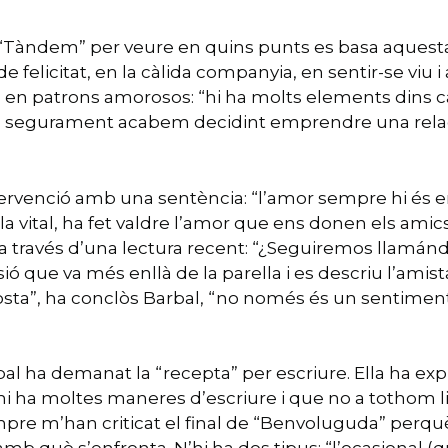
 “Tàndem” per veure en quins punts es basa aquesta 
licitat, en la càlida companyia, en sentir-se viu i a
en en patrons amorosos: “hi ha molts elements dins
que segurament acabem decidint emprendre una rela
venció amb una sentència: “l’amor sempre hi és en l
la vital, ha fet valdre l’amor que ens donen els amics
 a través d’una lectura recent: “¿Seguiremos llamán
ó que va més enllà de la parella i es descriu l’am
osta”, ha conclòs Barbal, “no només és un sentiment
rbal ha demanat la “recepta” per escriure. Ella ha exp
hi ha moltes maneres d’escriure i que no a tothom li
re m’han criticat el final de “Benvoluguda” perquè no