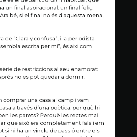
e és el de Sant Jordi) i l’habitual, que
un final aspiracional: un final feliç.
ra bé, si el final no és d’aquesta mena,
 de “Clara y confusa”, i la periodista
a sembla escrita per mi”, és així com
a sèrie de restriccions al seu enamorat:
Després no es pot quedar a dormir.
vam comprar una casa al camp i vam
casa a través d’una poètica: per què hi
ben les parets? Perquè les rectes mai
ar que això era completament fals i em
ot si hi ha un vincle de passió entre els