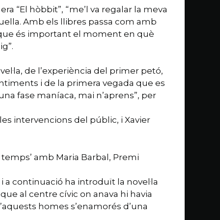
 era “El hòbbit”, “me’l va regalar la meva
aquella. Amb els llibres passa com amb
at que és important el moment en què
ig”.
el·la, de l’experiència del primer petó,
sentiments i de la primera vegada que es
una fase maníaca, mai n’aprens”, per
s intervencions del públic, i Xavier
 i temps’ amb Maria Barbal, Premi
i a continuació ha introduït la novel·la
que al centre cívic on anava hi havia
n d’aquests homes s’enamorés d’una