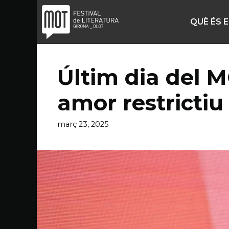
Vés
al
QUÈ ÉS 
contingut
Últim dia del 
amor restrictiu
març 23, 2025