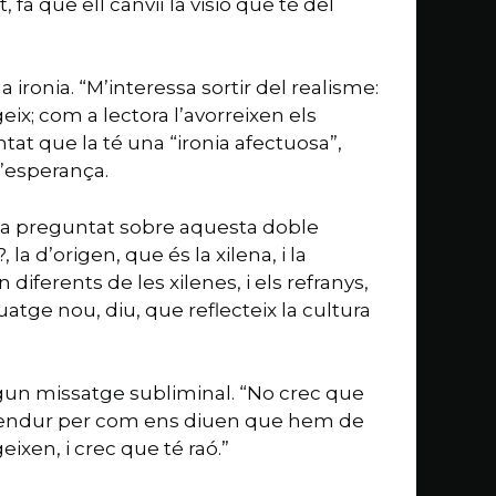
 fa que ell canviï la visió que té del
 ironia. “M’interessa sortir del realisme:
eix; com a lectora l’avorreixen els
entat que la té una “ironia afectuosa”,
l’esperança.
i ha preguntat sobre aquesta doble
la d’origen, que és la xilena, i la
diferents de les xilenes, i els refranys,
uatge nou, diu, que reflecteix la cultura
algun missatge subliminal. “No crec que
xem endur per com ens diuen que hem de
eixen, i crec que té raó.”