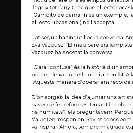
motiu de rerefons és el tipus de lector a
llegeix tot l’any. Crec que el lector ocas
“Gambito de dama” n’és un exemple, la p
el lector (ocasional) no l’accepta.
Tot seguit ha tingut lloc la conversa ‘Am
Eva Vàzquez. “El meu pare era lampista i 
Vàzquez ha encetat la conversa.
“Clara i confusa” és la història d’un amor
primer deixa que ell dormi al seu llit. A
“Aquesta manera d’operar em recorda a 
D’on sorgeix la idea d’ajuntar una arti
haver de fer reformes. Durant les obres,
ha humitats?, els preguntàvem. Perquè 
s’ajunten, responien. Sovint concebem
va inspirar. Alhora, sempre m’agrada expl