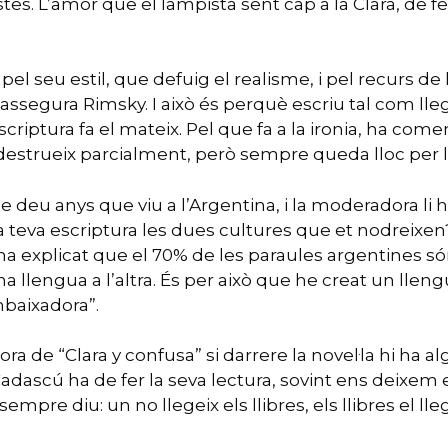
es. L’amor que el lampista sent cap a la Clara, de fet,
 seu estil, que defuig el realisme, i pel recurs de la
, assegura Rimsky. I això és perquè escriu tal com lleg
escriptura fa el mateix. Pel que fa a la ironia, ha com
 destrueix parcialment, però sempre queda lloc per 
e deu anys que viu a l’Argentina, i la moderadora l
a teva escriptura les dues cultures que et nodreixen?, 
ha explicat que el 70% de les paraules argentines són 
na llengua a l’altra. És per això que he creat un lleng
baixadora”.
a de “Clara y confusa” si darrere la novel·la hi ha 
. Cadascú ha de fer la seva lectura, sovint ens dei
empre diu: un no llegeix els llibres, els llibres el lleg