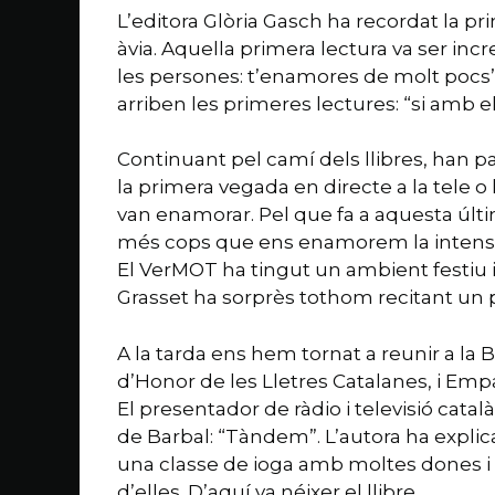
L’editora Glòria Gasch ha recordat la pri
àvia. Aquella primera lectura va ser in
les persones: t’enamores de molt pocs”
arriben les primeres lectures: “si amb el
Continuant pel camí dels llibres, han pa
la primera vegada en directe a la tele o
van enamorar. Pel que fa a aquesta úl
més cops que ens enamorem la intensi
El VerMOT ha tingut un ambient festiu i
Grasset ha sorprès tothom recitant u
A la tarda ens hem tornat a reunir a la
d’Honor de les Lletres Catalanes, i Emp
El presentador de ràdio i televisió catal
de Barbal: “Tàndem”. L’autora ha explica
una classe de ioga amb moltes dones i
d’elles. D’aquí va néixer el llibre.