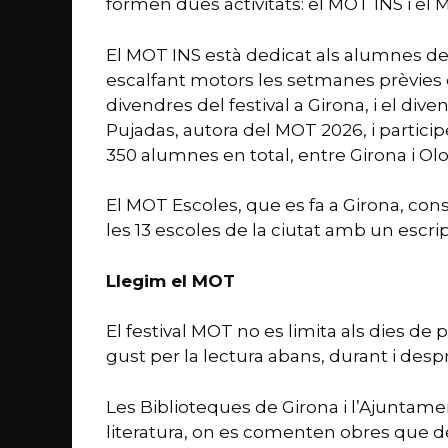
formen dues activitats: el MOT INS i el 
El MOT INS està dedicat als alumnes de 
escalfant motors les setmanes prèvies del
divendres del festival a Girona, i el div
Pujadas, autora del MOT 2026, i partici
350 alumnes en total, entre Girona i Olo
El MOT Escoles, que es fa a Girona, con
les 13 escoles de la ciutat amb un escrip
Llegim el MOT
El festival MOT no es limita als dies d
gust per la lectura abans, durant i desp
Les Biblioteques de Girona i l’Ajuntam
literatura, on es comenten obres que des