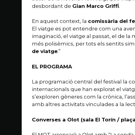
desbordant de
Gian Marco Griffi
.
En aquest context, la
comissària del fe
El viatge es pot entendre com una avent
imaginació, el viatge al passat, el de l
més polisèmics, per tots els sentits sim
de viatge
.”
EL PROGRAMA
La programació central del festival la c
internacionals que han explorat el viatg
s’exploren gèneres com la crònica, l’ass
amb altres activitats vinculades a la le
Converses a Olot (sala El Torín / plaça
El MOT arrencarà a Olot amb “La senda gr