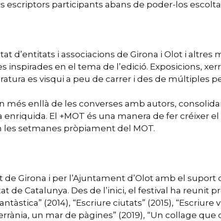
ls escriptors participants abans de poder-los escolta
t d’entitats i associacions de Girona i Olot i altres
es inspirades en el tema de l’edició. Exposicions, xerr
eratura es visqui a peu de carrer i des de múltiples p
tén més enllà de les converses amb autors, consolidan
a enriquida. El +MOT és una manera de fer créixer el fe
en les setmanes pròpiament del MOT.
 de Girona i per l’Ajuntament d’Olot amb el suport de
de Catalunya. Des de l’inici, el festival ha reunit pr
ntàstica” (2014), “Escriure ciutats” (2015), “Escriure vi
errània, un mar de pàgines” (2019), “Un collage que c