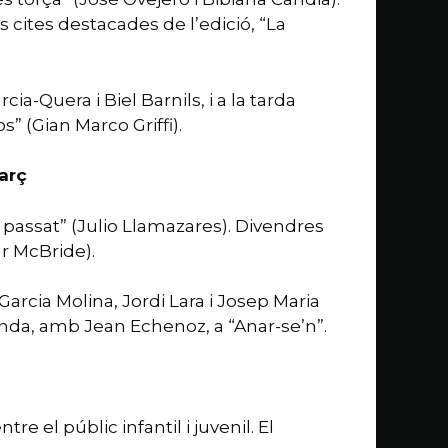
cites destacades de l’edició, “La
a-Quera i Biel Barnils, i a la tarda
” (Gian Marco Griffi).
arç
al passat” (Julio Llamazares). Divendres
ar McBride).
Garcia Molina, Jordi Lara i Josep Maria
cloenda, amb Jean Echenoz, a “Anar-se’n”.
re el públic infantil i juvenil. El