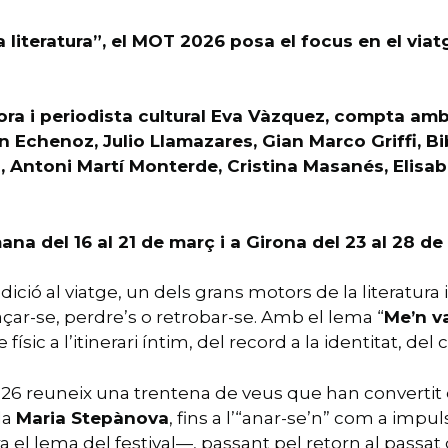
a literatura”, el MOT 2026 posa el focus en el vi
tora i periodista cultural Eva Vàzquez, compta amb
 Echenoz, Julio Llamazares, Gian Marco Griffi, Bi
 Antoni Martí Monterde, Cristina Masanés, Elisabet
ana del 16 al 21 de març i a Girona del 23 al 28 de
dició al viatge, un dels grans motors de la literatura
açar-se, perdre’s o retrobar-se. Amb el lema “
Me’n va
sic a l’itinerari íntim, del record a la identitat, del
6 reuneix una trentena de veus que han convertit el
da
Maria Stepànova
, fins a l’“anar-se’n” com a impul
ra el lema del festival—, passant pel retorn al passat