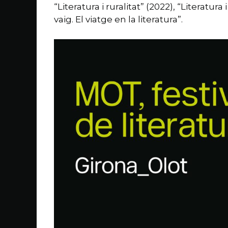
“Literatura i ruralitat” (2022), “Literatur
vaig. El viatge en la literatura”.