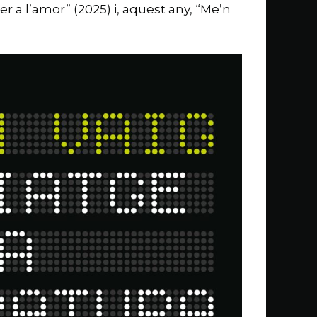
 per a l’amor” (2025) i, aquest any, “Me’n