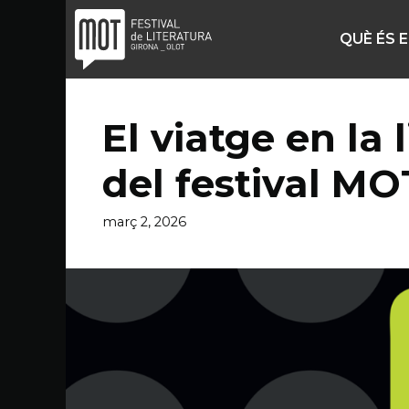
Vés
al
QUÈ ÉS 
contingut
El viatge en la 
del festival MO
març 2, 2026