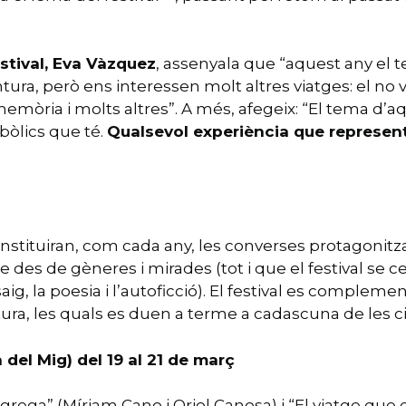
stival, Eva Vàzquez
, assenyala que “aquest any el t
ura, però ens interessen molt altres viatges: el no 
a memòria i molts altres”. A més, afegeix: “El tema 
bòlics que té.
Qualsevol experiència que representi
onstituiran, com cada any, les converses protagonitza
e des de gèneres i mirades (tot i que el festival se c
aig, la poesia i l’autoficció). El festival es compl
ctura, les quals es duen a terme a cadascuna de les ci
 del Mig) del 19 al 21 de març
ega” (Míriam Cano i Oriol Canosa) i “El viatge que e