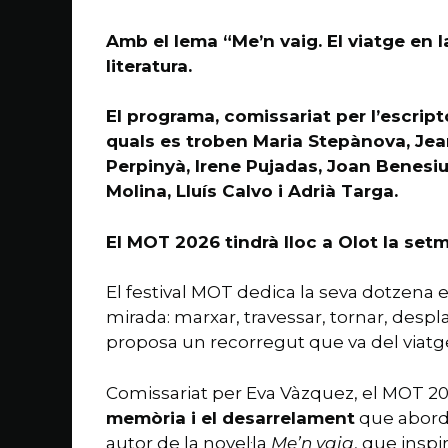
Amb el lema “Me’n vaig. El viatge en l
literatura.
El programa, comissariat per l’escrip
quals es troben Maria Stepànova, Jean
Perpinyà, Irene Pujadas, Joan Benesiu,
Molina, Lluís Calvo i Adrià Targa.
El MOT 2026 tindrà lloc a Olot la setm
El festival MOT dedica la seva dotzena e
mirada: marxar, travessar, tornar, despl
proposa un recorregut que va del viatge fí
Comissariat per Eva Vàzquez, el MOT 202
memòria i el desarrelament
que abor
autor de la novel·la
Me’n vaig
, que inspi