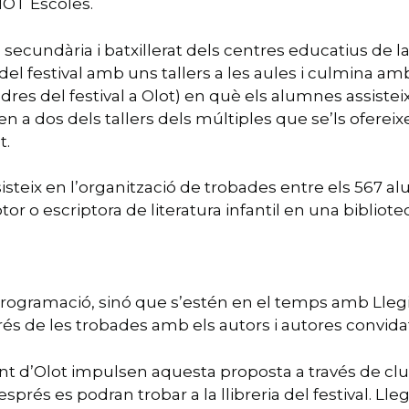
MOT Escoles.
secundària i batxillerat dels centres educatius de l
 festival amb uns tallers a les aules i culmina amb u
endres del festival a Olot) en què els alumnes assist
pen a dos dels tallers dels múltiples que se’ls ofe
t.
sisteix en l’organització de trobades entre els 567 a
tor o escriptora de literatura infantil en una bibliote
e programació, sinó que s’estén en el temps amb Lle
rés de les trobades amb els autors i autores convida
ent d’Olot impulsen aquesta proposta a través de cl
prés es podran trobar a la llibreria del festival. Lle