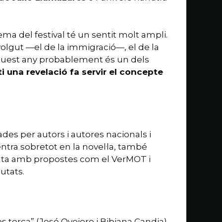
ema del festival té un sentit molt ampli.
volgut —el de la immigració—, el de la
d’aquest any probablement és un dels
 una revelació fa servir el concepte
des per autors i autores nacionals i
entra sobretot en la novel·la, també
ementa amb propostes com el VerMOT i
utats.
s torça” (José Ovejero i Bibiana Candia).