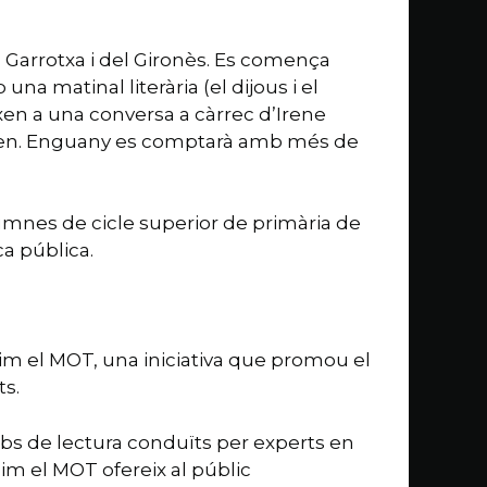
a Garrotxa i del Gironès. Es comença
na matinal literària (el dijous i el
eixen a una conversa a càrrec d’Irene
reixen. Enguany es comptarà amb més de
lumnes de cicle superior de primària de
ca pública.
gim el MOT, una iniciativa que promou el
ts.
ubs de lectura conduïts per experts en
gim el MOT ofereix al públic