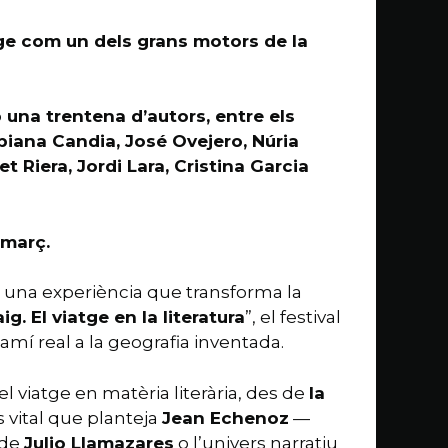
atge com un dels grans motors de la
 una trentena d’autors, entre els
biana Candia, José Ovejero, Núria
 Riera, Jordi Lara, Cristina Garcia
 març.
 i una experiència que transforma la
ig. El viatge en la literatura
”, el festival
 camí real a la geografia inventada.
 viatge en matèria literària, des de
la
s vital que planteja
Jean Echenoz
—
 de
Julio Llamazares
o l’univers narratiu