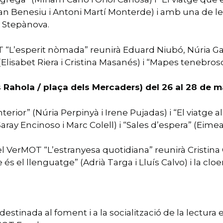
 Benesiu i Antoni Martí Monterde) i amb una de les 
 Stepànova.
T “L’esperit nòmada” reunirà Eduard Niubó, Núria Garci
Elisabet Riera i Cristina Masanés) i “Mapes tenebrosos
 Rahola / plaça dels Mercaders) del 26 al 28 de m
nterior” (Núria Perpinyà i Irene Pujadas) i “El viatge 
(Saray Encinoso i Marc Colell) i “Sales d’espera” (Eime
el VerMOT “L’estranyesa quotidiana” reunirà Cristina 
tge és el llenguatge” (Adrià Targa i Lluís Calvo) i la 
stinada al foment i a la socialització de la lectura ent