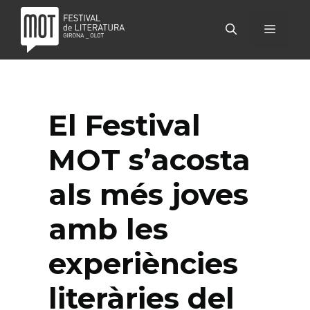
Vés
al
MENÚ
contingut
El Festival
MOT s’acosta
als més joves
amb les
experiències
literàries del