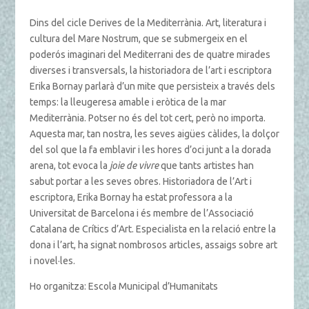
Dins del cicle Derives de la Mediterrània. Art, literatura i
cultura del Mare Nostrum, que se submergeix en el
poderós imaginari del Mediterrani des de quatre mirades
diverses i transversals, la historiadora de l’art i escriptora
Erika Bornay parlarà d’un mite que persisteix a través dels
temps: la lleugeresa amable i eròtica de la mar
Mediterrània. Potser no és del tot cert, però no importa.
Aquesta mar, tan nostra, les seves aigües càlides, la dolçor
del sol que la fa emblavir i les hores d’oci junt a la dorada
arena, tot evoca la
joie de vivre
que tants artistes han
sabut portar a les seves obres. Historiadora de l’Art i
escriptora, Erika Bornay ha estat professora a la
Universitat de Barcelona i és membre de l’Associació
Catalana de Crítics d’Art. Especialista en la relació entre la
dona i l’art, ha signat nombrosos articles, assaigs sobre art
i novel·les.
Ho organitza: Escola Municipal d’Humanitats