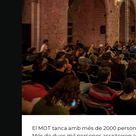
El MOT tanca amb més de 2000 person
Més de dues mil persones assisteixen a le