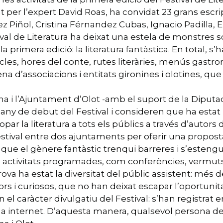
riat per l’expert David Roas, ha convidat 23 grans escr
z Piñol, Cristina Férnandez Cubas, Ignacio Padilla, 
val de Literatura ha deixat una estela de monstres s
 primera edició: la literatura fantàstica. En total, s’h
acles, hores del conte, rutes literàries, menús gas
na d’associacions i entitats gironines i olotines, qu
a i l’Ajuntament d’Olot -amb el suport de la Diputació
’any de debut del Festival i consideren que ha estat
par la literatura a tots els públics a través d’autors
festival entre dos ajuntaments per oferir una propost
ue el gènere fantàstic trenqui barreres i s’estengui
 activitats programades, com conferències, vermuts 
ova ha estat la diversitat del públic assistent: més 
tors i curiosos, que no han deixat escapar l’oportunit
el caràcter divulgatiu del Festival: s’han registrat e
bar a internet. D’aquesta manera, qualsevol persona 