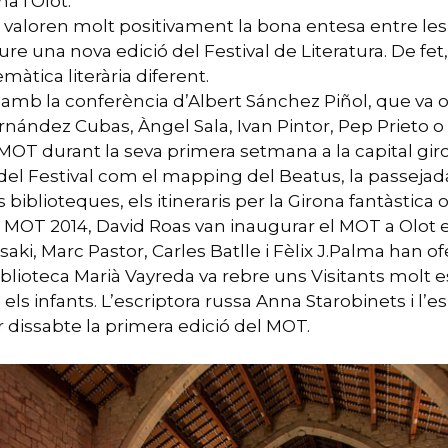
a i Olot.
valoren molt positivament la bona entesa entre les 
re una nova edició del Festival de Literatura. De fet,
màtica literària diferent.
amb la conferència d’Albert Sánchez Piñol, que va om
ernández Cubas, Àngel Sala, Ivan Pintor, Pep Prieto o
MOT durant la seva primera setmana a la capital gir
del Festival com el mapping del Beatus, la passejada 
biblioteques, els itineraris per la Girona fantàstica o
l MOT 2014, David Roas van inaugurar el MOT a Olot el 
, Marc Pastor, Carles Batlle i Fèlix J.Palma han ofe
blioteca Marià Vayreda va rebre uns Visitants molt es
ots els infants. L’escriptora russa Anna Starobinets i l
 dissabte la primera edició del MOT.