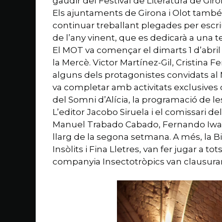
gaudir del Festival de Literatura de Giron
Els ajuntaments de Girona i Olot també 
continuar treballant plegades per escriu
de l’any vinent, que es dedicarà a una te
El MOT va començar el dimarts 1 d’abril 
la Mercè. Victor Martínez-Gil, Cristina F
alguns dels protagonistes convidats al 
va completar amb activitats exclusives 
del Somni d’Alícia, la programació de les 
L’editor Jacobo Siruela i el comissari de
Manuel Trabado Cabado, Fernando Iwasaki
llarg de la segona setmana. A més, la Bi
Insòlits i Fina Lletres, van fer jugar a t
companyia Insectotròpics van clausurar