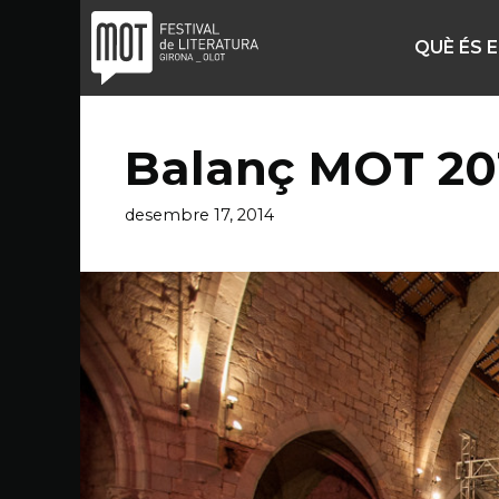
Vés
al
QUÈ ÉS 
contingut
Balanç MOT 20
desembre 17, 2014